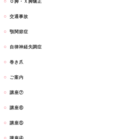
Ｏ脚・Ｘ脚矯正
交通事故
顎関節症
自律神経失調症
巻き爪
ご案内
講座⑦
講座⑥
講座⑤
講座④