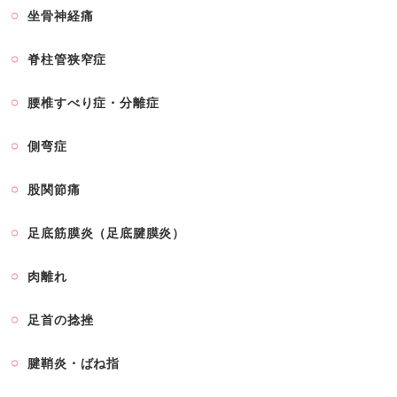
坐骨神経痛
脊柱管狭窄症
腰椎すべり症・分離症
側弯症
股関節痛
足底筋膜炎（足底腱膜炎）
肉離れ
足首の捻挫
腱鞘炎・ばね指