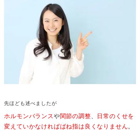
先ほども述べましたが
ホルモンバランス
や
関節の調整
、
日常のくせを
変えていかなければばね指は良くなりません
。