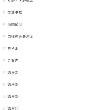
Ｏ脚・Ｘ脚矯正
交通事故
顎関節症
自律神経失調症
巻き爪
ご案内
講座⑦
講座⑥
講座⑤
講座④