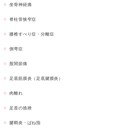
坐骨神経痛
脊柱管狭窄症
腰椎すべり症・分離症
側弯症
股関節痛
足底筋膜炎（足底腱膜炎）
肉離れ
足首の捻挫
腱鞘炎・ばね指