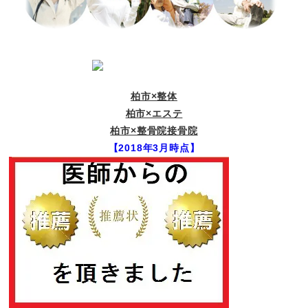
柏市×整体
柏市×エステ
柏市×整骨院接骨院
【2018年3月時点】