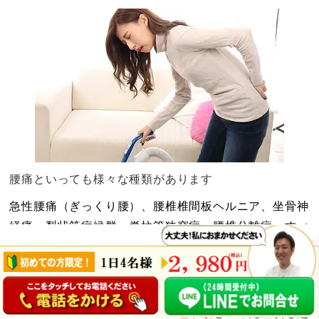
腰痛といっても様々な種類があります
急性腰痛（ぎっくり腰）、腰椎椎間板ヘルニア、坐骨神
経痛、梨状筋症候群、脊柱管狭窄症、腰椎分離症・すべ
り症、中には内臓やお腹が原因で腰痛になってる場合も
ページの
先頭へ
ございます。
腰痛が原因で背骨が歪み、体中の循環作用が悪くなり、
女性ですと
冷え性
や
生理痛、生理不順
といった症状も起