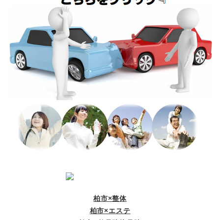
柏市×整体
柏市×エステ