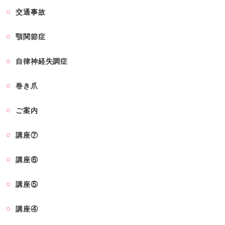
交通事故
顎関節症
自律神経失調症
巻き爪
ご案内
講座⑦
講座⑥
講座⑤
講座④