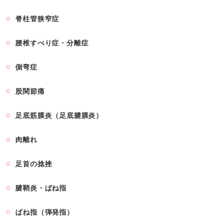
脊柱管狭窄症
腰椎すべり症・分離症
側弯症
股関節痛
足底筋膜炎（足底腱膜炎）
肉離れ
足首の捻挫
腱鞘炎・ばね指
ばね指（弾発指）