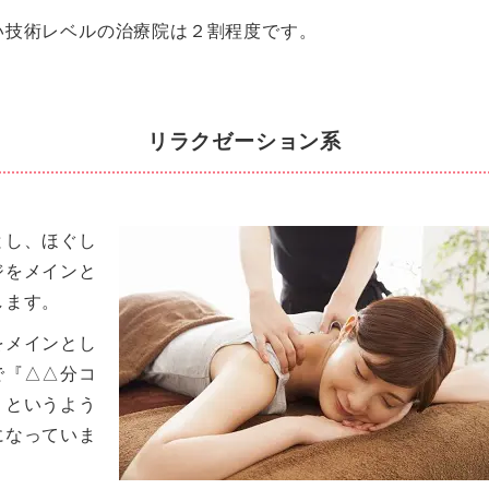
い技術レベルの治療院は２割程度です。
リラクゼーション系
とし、ほぐし
ジをメインと
します。
をメインとし
で『△△分コ
』というよう
になっていま