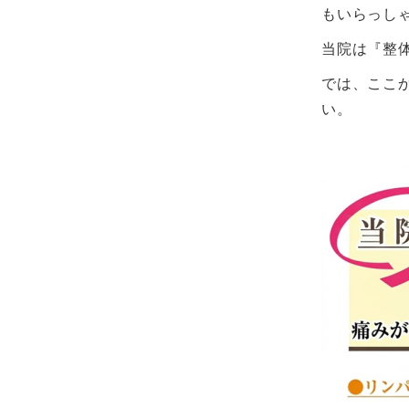
もいらっし
当院は『整
では、ここ
い。