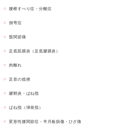
腰椎すべり症・分離症
側弯症
股関節痛
足底筋膜炎（足底腱膜炎）
肉離れ
足首の捻挫
腱鞘炎・ばね指
ばね指（弾発指）
変形性膝関節症・半月板損傷・ひざ痛