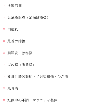
股関節痛
足底筋膜炎（足底腱膜炎）
肉離れ
足首の捻挫
腱鞘炎・ばね指
ばね指（弾発指）
変形性膝関節症・半月板損傷・ひざ痛
尾骨痛
妊娠中の不調・マタニティ整体